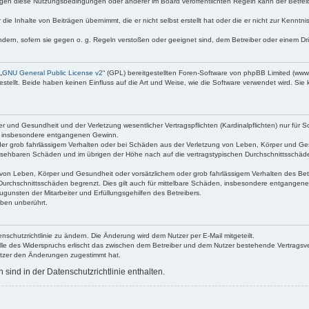
egen diese Nutzungsbedingungen oder anderer im Board veröffentlichten Regeln kann der Betre
die Inhalte von Beiträgen übernimmt, die er nicht selbst erstellt hat oder die er nicht zur Kenn
ndern, sofern sie gegen o. g. Regeln verstoßen oder geeignet sind, dem Betreiber oder einem D
„
GNU General Public License v2
“ (GPL) bereitgestellten Foren-Software von phpBB Limited (ww
ellt. Beide haben keinen Einfluss auf die Art und Weise, wie die Software verwendet wird. Si
 und Gesundheit und der Verletzung wesentlicher Vertragspflichten (Kardinalpflichten) nur für Sc
wie insbesondere entgangenen Gewinn.
der grob fahrlässigem Verhalten oder bei Schäden aus der Verletzung von Leben, Körper und Ges
rhersehbaren Schäden und im übrigen der Höhe nach auf die vertragstypischen Durchschnittsschäde
von Leben, Körper und Gesundheit oder vorsätzlichem oder grob fahrlässigem Verhalten des Betr
Durchschnittsschäden begrenzt. Dies gilt auch für mittelbare Schäden, insbesondere entgangen
gunsten der Mitarbeiter und Erfüllungsgehilfen des Betreibers.
ben unberührt.
nschutzrichtlinie zu ändern. Die Änderung wird dem Nutzer per E-Mail mitgeteilt.
lle des Widerspruchs erlischt das zwischen dem Betreiber und dem Nutzer bestehende Vertragsverh
utzer den Änderungen zugestimmt hat.
ind in der Datenschutzrichtlinie enthalten.