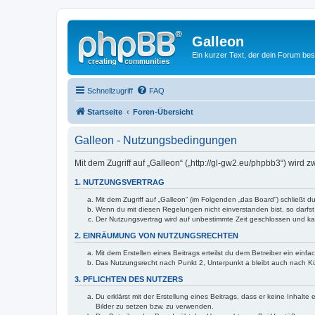
Galleon
Ein kurzer Text, der dein Forum bes
Schnellzugriff
FAQ
Startseite
Foren-Übersicht
Galleon - Nutzungsbedingungen
Mit dem Zugriff auf „Galleon“ („http://gl-gw2.eu/phpbb3“) wird
1. NUTZUNGSVERTRAG
Mit dem Zugriff auf „Galleon“ (im Folgenden „das Board“) schließt
Wenn du mit diesen Regelungen nicht einverstanden bist, so darfst 
Der Nutzungsvertrag wird auf unbestimmte Zeit geschlossen und kan
2. EINRÄUMUNG VON NUTZUNGSRECHTEN
Mit dem Erstellen eines Beitrags erteilst du dem Betreiber ein ein
Das Nutzungsrecht nach Punkt 2, Unterpunkt a bleibt auch nach 
3. PFLICHTEN DES NUTZERS
Du erklärst mit der Erstellung eines Beitrags, dass er keine Inhalt
Bilder zu setzen bzw. zu verwenden.