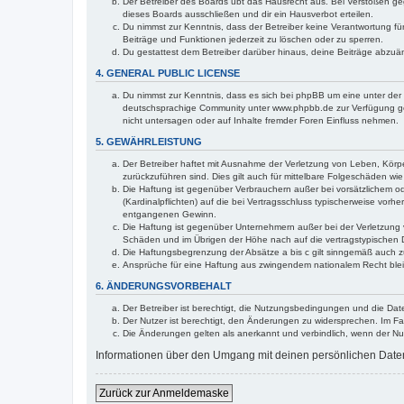
Der Betreiber des Boards übt das Hausrecht aus. Bei Verstößen g
dieses Boards ausschließen und dir ein Hausverbot erteilen.
Du nimmst zur Kenntnis, dass der Betreiber keine Verantwortung für 
Beiträge und Funktionen jederzeit zu löschen oder zu sperren.
Du gestattest dem Betreiber darüber hinaus, deine Beiträge abzuä
4. GENERAL PUBLIC LICENSE
Du nimmst zur Kenntnis, dass es sich bei phpBB um eine unter der 
deutschsprachige Community unter www.phpbb.de zur Verfügung gest
nicht untersagen oder auf Inhalte fremder Foren Einfluss nehmen.
5. GEWÄHRLEISTUNG
Der Betreiber haftet mit Ausnahme der Verletzung von Leben, Körper
zurückzuführen sind. Dies gilt auch für mittelbare Folgeschäden 
Die Haftung ist gegenüber Verbrauchern außer bei vorsätzlichem o
(Kardinalpflichten) auf die bei Vertragsschluss typischerweise vo
entgangenen Gewinn.
Die Haftung ist gegenüber Unternehmern außer bei der Verletzung 
Schäden und im Übrigen der Höhe nach auf die vertragstypischen 
Die Haftungsbegrenzung der Absätze a bis c gilt sinngemäß auch zu
Ansprüche für eine Haftung aus zwingendem nationalem Recht blei
6. ÄNDERUNGSVORBEHALT
Der Betreiber ist berechtigt, die Nutzungsbedingungen und die Date
Der Nutzer ist berechtigt, den Änderungen zu widersprechen. Im Fa
Die Änderungen gelten als anerkannt und verbindlich, wenn der N
Informationen über den Umgang mit deinen persönlichen Daten s
Zurück zur Anmeldemaske