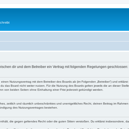
chreibt
 zwischen dir und dem Betreiber ein Vertrag mit folgenden Regelungen geschlossen:
 du einen Nutzungsvertrag mit dem Betreiber des Boards ab (im Folgenden „Betreiber“) und erklär
du das Board nicht weiter nutzen. Für die Nutzung des Boards gelten jeweils die an dieser Stell
n von beiden Seiten ohne Einhaltung einer Frist jederzeit gekündigt werden.
faches, zeitlich und räumlich unbeschränktes und unentgeltliches Recht, deinen Beitrag im Rahme
Kündigung des Nutzungsvertrages bestehen.
e enthält, die gegen geltendes Recht oder die guten Sitten verstoßen. Du erklärst insbesondere, 