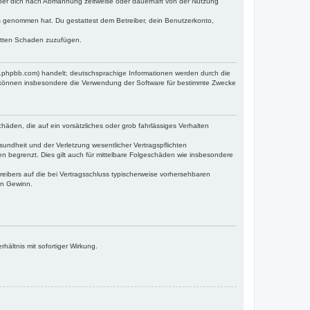
iber dich nach Abmahnung zeitweise oder dauerhaft von der Nutzung
tnis genommen hat. Du gestattest dem Betreiber, dein Benutzerkonto,
ritten Schaden zuzufügen.
w.phpbb.com) handelt; deutschsprachige Informationen werden durch die
e können insbesondere die Verwendung der Software für bestimmte Zwecke
häden, die auf ein vorsätzliches oder grob fahrlässiges Verhalten
undheit und der Verletzung wesentlicher Vertragspflichten
n begrenzt. Dies gilt auch für mittelbare Folgeschäden wie insbesondere
eibers auf die bei Vertragsschluss typischerweise vorhersehbaren
en Gewinn.
ältnis mit sofortiger Wirkung.