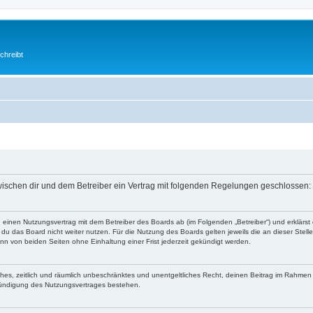
chreibt
 zwischen dir und dem Betreiber ein Vertrag mit folgenden Regelungen geschlossen:
 du einen Nutzungsvertrag mit dem Betreiber des Boards ab (im Folgenden „Betreiber“) und erklär
du das Board nicht weiter nutzen. Für die Nutzung des Boards gelten jeweils die an dieser Stell
n von beiden Seiten ohne Einhaltung einer Frist jederzeit gekündigt werden.
faches, zeitlich und räumlich unbeschränktes und unentgeltliches Recht, deinen Beitrag im Rahme
Kündigung des Nutzungsvertrages bestehen.