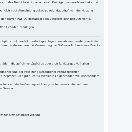
dass du das Recht besitzt, die in deinen Beiträgen verwendeten Links und
iber dich nach Abmahnung zeitweise oder dauerhaft von der Nutzung
tnis genommen hat. Du gestattest dem Betreiber, dein Benutzerkonto,
ritten Schaden zuzufügen.
w.phpbb.com) handelt; deutschsprachige Informationen werden durch die
e können insbesondere die Verwendung der Software für bestimmte Zwecke
häden, die auf ein vorsätzliches oder grob fahrlässiges Verhalten
undheit und der Verletzung wesentlicher Vertragspflichten
n begrenzt. Dies gilt auch für mittelbare Folgeschäden wie insbesondere
eibers auf die bei Vertragsschluss typischerweise vorhersehbaren
en Gewinn.
ältnis mit sofortiger Wirkung.