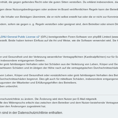
e enthält, die gegen geltendes Recht oder die guten Sitten verstoßen. Du erklärst insbesondere, 
egen diese Nutzungsbedingungen oder anderer im Board veröffentlichten Regeln kann der Betre
die Inhalte von Beiträgen übernimmt, die er nicht selbst erstellt hat oder die er nicht zur Kenn
ndern, sofern sie gegen o. g. Regeln verstoßen oder geeignet sind, dem Betreiber oder einem D
„
GNU General Public License v2
“ (GPL) bereitgestellten Foren-Software von phpBB Limited (ww
ellt. Beide haben keinen Einfluss auf die Art und Weise, wie die Software verwendet wird. Si
 und Gesundheit und der Verletzung wesentlicher Vertragspflichten (Kardinalpflichten) nur für Sc
wie insbesondere entgangenen Gewinn.
der grob fahrlässigem Verhalten oder bei Schäden aus der Verletzung von Leben, Körper und Ges
rhersehbaren Schäden und im übrigen der Höhe nach auf die vertragstypischen Durchschnittsschäde
von Leben, Körper und Gesundheit oder vorsätzlichem oder grob fahrlässigem Verhalten des Betr
Durchschnittsschäden begrenzt. Dies gilt auch für mittelbare Schäden, insbesondere entgangen
gunsten der Mitarbeiter und Erfüllungsgehilfen des Betreibers.
ben unberührt.
nschutzrichtlinie zu ändern. Die Änderung wird dem Nutzer per E-Mail mitgeteilt.
lle des Widerspruchs erlischt das zwischen dem Betreiber und dem Nutzer bestehende Vertragsverh
utzer den Änderungen zugestimmt hat.
ind in der Datenschutzrichtlinie enthalten.