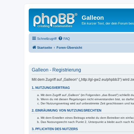
Galleon
Ein kurzer Text, der dein Forum bes
Schnellzugriff
FAQ
Startseite
Foren-Übersicht
Galleon - Registrierung
Mit dem Zugriff auf „Galleon“ („http://gl-gw2.eu/phpbb3“) wird
1. NUTZUNGSVERTRAG
Mit dem Zugriff auf „Galleon“ (im Folgenden „das Board“) schließt
Wenn du mit diesen Regelungen nicht einverstanden bist, so darfst 
Der Nutzungsvertrag wird auf unbestimmte Zeit geschlossen und kan
2. EINRÄUMUNG VON NUTZUNGSRECHTEN
Mit dem Erstellen eines Beitrags erteilst du dem Betreiber ein ein
Das Nutzungsrecht nach Punkt 2, Unterpunkt a bleibt auch nach 
3. PFLICHTEN DES NUTZERS