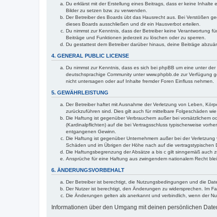
Du erklärst mit der Erstellung eines Beitrags, dass er keine Inhalt
Bilder zu setzen bzw. zu verwenden.
Der Betreiber des Boards übt das Hausrecht aus. Bei Verstößen g
dieses Boards ausschließen und dir ein Hausverbot erteilen.
Du nimmst zur Kenntnis, dass der Betreiber keine Verantwortung für 
Beiträge und Funktionen jederzeit zu löschen oder zu sperren.
Du gestattest dem Betreiber darüber hinaus, deine Beiträge abzuä
4. GENERAL PUBLIC LICENSE
Du nimmst zur Kenntnis, dass es sich bei phpBB um eine unter der 
deutschsprachige Community unter www.phpbb.de zur Verfügung gest
nicht untersagen oder auf Inhalte fremder Foren Einfluss nehmen.
5. GEWÄHRLEISTUNG
Der Betreiber haftet mit Ausnahme der Verletzung von Leben, Körper
zurückzuführen sind. Dies gilt auch für mittelbare Folgeschäden 
Die Haftung ist gegenüber Verbrauchern außer bei vorsätzlichem o
(Kardinalpflichten) auf die bei Vertragsschluss typischerweise vo
entgangenen Gewinn.
Die Haftung ist gegenüber Unternehmern außer bei der Verletzung 
Schäden und im Übrigen der Höhe nach auf die vertragstypischen 
Die Haftungsbegrenzung der Absätze a bis c gilt sinngemäß auch zu
Ansprüche für eine Haftung aus zwingendem nationalem Recht blei
6. ÄNDERUNGSVORBEHALT
Der Betreiber ist berechtigt, die Nutzungsbedingungen und die Date
Der Nutzer ist berechtigt, den Änderungen zu widersprechen. Im Fa
Die Änderungen gelten als anerkannt und verbindlich, wenn der N
Informationen über den Umgang mit deinen persönlichen Daten s