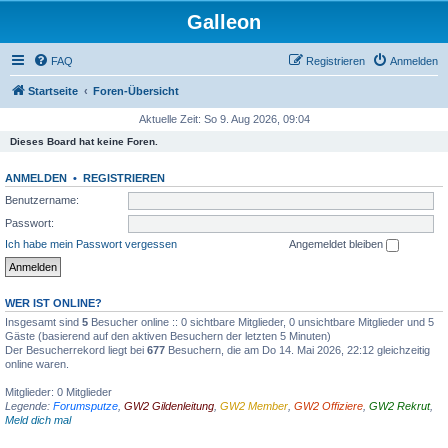
Galleon
FAQ
Registrieren
Anmelden
Startseite
Foren-Übersicht
Aktuelle Zeit: So 9. Aug 2026, 09:04
Dieses Board hat keine Foren.
ANMELDEN
•
REGISTRIEREN
Benutzername:
Passwort:
Ich habe mein Passwort vergessen
Angemeldet bleiben
WER IST ONLINE?
Insgesamt sind
5
Besucher online :: 0 sichtbare Mitglieder, 0 unsichtbare Mitglieder und 5
Gäste (basierend auf den aktiven Besuchern der letzten 5 Minuten)
Der Besucherrekord liegt bei
677
Besuchern, die am Do 14. Mai 2026, 22:12 gleichzeitig
online waren.
Mitglieder: 0 Mitglieder
Legende:
Forumsputze
,
GW2 Gildenleitung
,
GW2 Member
,
GW2 Offiziere
,
GW2 Rekrut
,
Meld dich mal