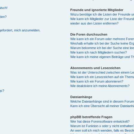
alsch!
Freunde und ignorierte Mitglieder
Wozu benötige ich die Listen der Freunde un
rden?
Wie kann ich Mitglieder zur Liste der Freund
wieder aus den Listen entfernen?
fgefordert, mich anzumelden.
Die Foren durchsuchen
Wie kann ich ein Forum oder mehrere For
Weshalb erhalte ich bei der Suche keine Er
Warum bekomme ich bei der Suche eine lee
Wie kann ich nach Mitgliedern suchen?
Wie kann ich meine eigenen Beiträge und T
Abonnements und Lesezeichen
Was ist der Unterschied zwischen einem L
Wie kann ich ein Lesezeichen auf ein Them
Wie kann ich ein Forum abonnieren?
Wie deaktiviere ich meine Abonnements?
gs?
Dateianhänge
Welche Dateianhänge sind in diesem Forum
Kann ich eine Übersicht all meiner Dateian
phpBB betreffende Fragen
Wer hat diese Forensoftware entwickelt?
Warum ist Funktion x oder y nicht enthalten
An wen soll ich mich wenden, falls es Besc