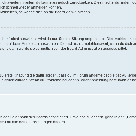
 nicht wieder mitteilen, du kannst es jedoch zurücksetzen. Dies machst du, indem 
 dich schnell wieder anmelden können.
ückzusetzen, so wende dich an die Board-Administration.
en“ nicht auswählst, wirst du nur für eine Sitzung angemeldet. Dies verhindert 
leiben“ beim Anmelden auswählen. Dies ist nicht empfehlenswert, wenn du dich an
 steht, dann wurde sie vermutlich von der Board-Administration ausgeschaltet.
BB erstellt hat und die dafür sorgen, dass du im Forum angemeldet bleibst. Außer
n aktiviert wurden. Wenn du Probleme bei der An- oder Abmeldung hast, kann es he
n in der Datenbank des Boards gespeichert. Um diese zu ändern, gehe in den „Persö
nst du alle deine Einstellungen ändern.