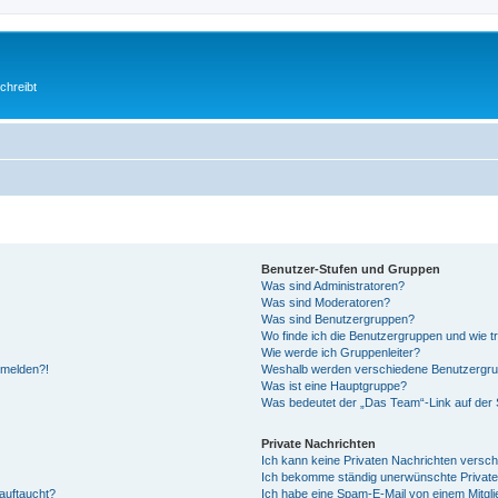
chreibt
Benutzer-Stufen und Gruppen
Was sind Administratoren?
Was sind Moderatoren?
Was sind Benutzergruppen?
Wo finde ich die Benutzergruppen und wie tr
Wie werde ich Gruppenleiter?
anmelden?!
Weshalb werden verschiedene Benutzergrupp
Was ist eine Hauptgruppe?
Was bedeutet der „Das Team“-Link auf der S
Private Nachrichten
Ich kann keine Privaten Nachrichten versch
Ich bekomme ständig unerwünschte Private
auftaucht?
Ich habe eine Spam-E-Mail von einem Mitgli