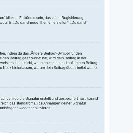
n“ klicken. Es könnte sein, dass eine Registrierung
t. Z. B. „Du darfst neue Themen erstellen“, „Du darfst
iten, indem du das „Ändere Beitrag“-Symbol für den
inen Beitrag geantwortet hat, wird dein Beitrag in der
nweis erscheint nicht, wenn noch niemand auf deinen Beitrag
ne Notiz hinterlassen, warum dein Beitrag überarbeitet wurde.
chdem du die Signatur erstellt und gespeichert hast, kannst
Bereich das standardmäßige Anhängen deiner Signatur
r anhängen“ wieder deaktivieren.