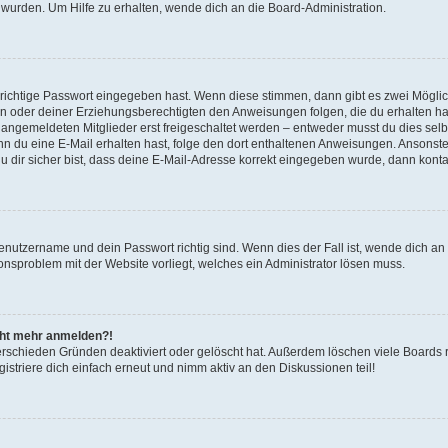
 wurden. Um Hilfe zu erhalten, wende dich an die Board-Administration.
 richtige Passwort eingegeben hast. Wenn diese stimmen, dann gibt es zwei Mögl
tern oder deiner Erziehungsberechtigten den Anweisungen folgen, die du erhalten ha
u angemeldeten Mitglieder erst freigeschaltet werden – entweder musst du dies selbs
. Wenn du eine E-Mail erhalten hast, folge den dort enthaltenen Anweisungen. Ansons
 dir sicher bist, dass deine E-Mail-Adresse korrekt eingegeben wurde, dann kontak
Benutzername und dein Passwort richtig sind. Wenn dies der Fall ist, wende dich a
ionsproblem mit der Website vorliegt, welches ein Administrator lösen muss.
icht mehr anmelden?!
erschieden Gründen deaktiviert oder gelöscht hat. Außerdem löschen viele Boards r
triere dich einfach erneut und nimm aktiv an den Diskussionen teil!