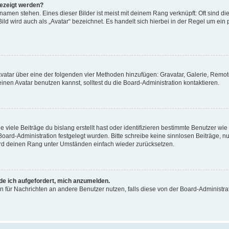
gezeigt werden?
amen stehen. Eines dieser Bilder ist meist mit deinem Rang verknüpft: Oft sind di
ld wird auch als „Avatar“ bezeichnet. Es handelt sich hierbei in der Regel um ein
 Avatar über eine der folgenden vier Methoden hinzufügen: Gravatar, Galerie, Rem
en Avatar benutzen kannst, solltest du die Board-Administration kontaktieren.
viele Beiträge du bislang erstellt hast oder identifizieren bestimmte Benutzer w
 Board-Administration festgelegt wurden. Bitte schreibe keine sinnlosen Beiträge
wird deinen Rang unter Umständen einfach wieder zurücksetzen.
rde ich aufgefordert, mich anzumelden.
ion für Nachrichten an andere Benutzer nutzen, falls diese von der Board-Administ