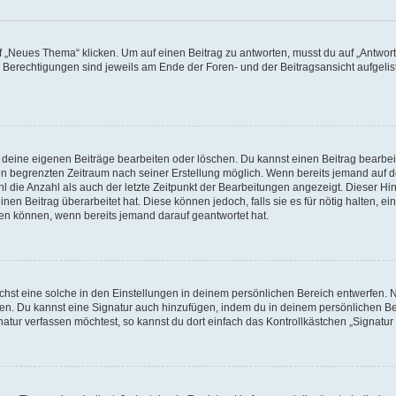
„Neues Thema“ klicken. Um auf einen Beitrag zu antworten, musst du auf „Antworte
e Berechtigungen sind jeweils am Ende der Foren- und der Beitragsansicht aufgeliste
r deine eigenen Beiträge bearbeiten oder löschen. Du kannst einen Beitrag bearbe
inen begrenzten Zeitraum nach seiner Erstellung möglich. Wenn bereits jemand auf de
 die Anzahl als auch der letzte Zeitpunkt der Bearbeitungen angezeigt. Dieser Hi
en Beitrag überarbeitet hat. Diese können jedoch, falls sie es für nötig halten, ei
hen können, wenn bereits jemand darauf geantwortet hat.
st eine solche in den Einstellungen in deinem persönlichen Bereich entwerfen. Na
eren. Du kannst eine Signatur auch hinzufügen, indem du in deinem persönlichen 
atur verfassen möchtest, so kannst du dort einfach das Kontrollkästchen „Signatu