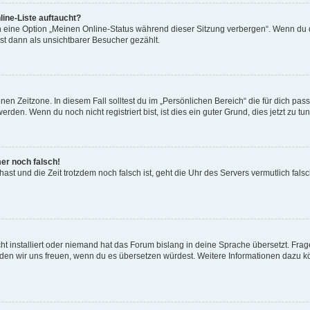
ine-Liste auftaucht?
n eine Option „Meinen Online-Status während dieser Sitzung verbergen“. Wenn du d
st dann als unsichtbarer Besucher gezählt.
en Zeitzone. In diesem Fall solltest du im „Persönlichen Bereich“ die für dich passe
den. Wenn du noch nicht registriert bist, ist dies ein guter Grund, dies jetzt zu tun
mer noch falsch!
t hast und die Zeit trotzdem noch falsch ist, geht die Uhr des Servers vermutlich fal
t installiert oder niemand hat das Forum bislang in deine Sprache übersetzt. Frag
, würden wir uns freuen, wenn du es übersetzen würdest. Weitere Informationen dazu