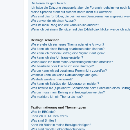
Die Forenuhr geht falsch!
Ich habe die Zeitzone eingestellt, aber die Forenuhr geht immer noch f
Meine Sprache steht auf diesem Board nicht zur Auswahl!
Was sind das für Bilder, die bei meinem Benutzernamen angezeigt we
Wie verwende ich einen Avatar?
Was ist mein Rang und wie kann ich ihn ändern?
Wenn ich bei einem Benutzer auf den E-Mail-Link klicke, werde ich au
Beiträge schreiben
Wie erstelle ich ein neues Thema oder eine Antwort?
Wie kann ich einen Beitrag bearbeiten oder löschen?
Wie kann ich meinem Beitrag eine Signatur anfügen?
Wie kann ich eine Umfrage erstellen?
Wieso kann ich nicht mehr Antwortmöglichkeiten erstellen?
Wie bearbeite oder lösche ich eine Umfrage?
Warum kann ich auf bestimmte Foren nicht zugreifen?
Weshalb kann ich keine Dateianhänge anfügen?
Weshalb wurde ich verwarnt?
Wie kann ich Beiträge den Moderatoren melden?
Was bewirkt die „Speichern“-Schaltfläche beim Schreiben eines Beitra
Warum muss mein Beitrag erst freigegeben werden?
Wie markiere ich ein Thema als neu?
Textformatierung und Thementypen
Was ist BBCode?
Kann ich HTML benutzen?
Was sind Smilies?
Kann ich Bilder in meine Beiträge einfügen?
Was sind globale Bekanntmachungen?