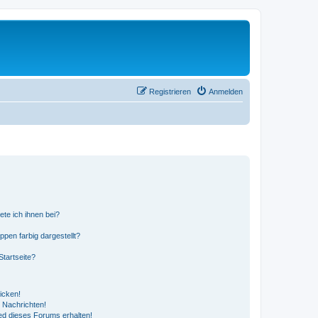
Registrieren
Anmelden
ete ich ihnen bei?
en farbig dargestellt?
tartseite?
icken!
 Nachrichten!
ed dieses Forums erhalten!