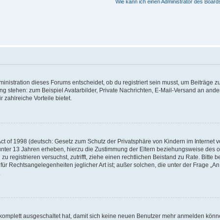
Wie kann ich einen Administrator des Board
istration dieses Forums entscheidet, ob du registriert sein musst, um Beiträge zu s
ung stehen: zum Beispiel Avatarbilder, Private Nachrichten, E-Mail-Versand an ander
 zahlreiche Vorteile bietet.
t of 1998 (deutsch: Gesetz zum Schutz der Privatsphäre von Kindern im Internet vo
unter 13 Jahren erheben, hierzu die Zustimmung der Eltern beziehungsweise des o
h zu registrieren versuchst, zutrifft, ziehe einen rechtlichen Beistand zu Rate. Bit
für Rechtsangelegenheiten jeglicher Art ist; außer solchen, die unter der Frage „
.
g komplett ausgeschaltet hat, damit sich keine neuen Benutzer mehr anmelden könn